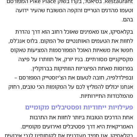
Restaurant. בסיאטל, בקרו בשוק Pike Place המפורסם
וטעמו מהדגים הטריים והקפה המשובח שהעיר ידועה
בהם.
בקלאסיקו, אנו מאמינים שאוכל רחוב הוא דרך נהדרת
לחוות את הטעמים האותנטיים של המקום. בלוס אנג'לס,
חפשו את משאיות האוכל המפורסמות המציעות טאקוס
מקסיקניים מסורתיים. בניו יורק, אל תוותרו על פיצה
בפרוסות מאחת הפיצריות הוותיקות בברוקלין.
ובפילדלפיה, חובה לטעום את הצ'יזסטייק המפורסם –
אנחנו יכולים להמליץ לכם על המקומות הכי טובים, רחוק
מהמלכודות התיירותיות.
פעילויות ייחודיות ופסטיבלים מקומיים
אחת הדרכים הטובות ביותר לחוות את התרבות
האמריקאית היא דרך פסטיבלים ואירועים מקומיים.
בקלאסיקו, אנו תמיד מעדכנים את לקוחותינו לגבי אירועים