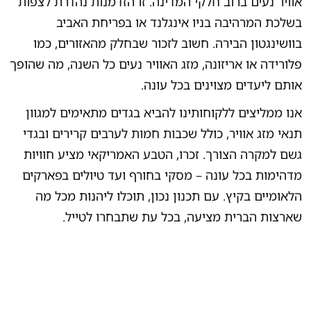
אוויר נעים ברוב חלקי המדינה. זו הזדמנות נהדרת לצפות
בשלכת המרהיבה בניו אינגלנד או בפריחת האביב
בוושינגטון הבירה. חשוב לזכור שבחלק מהאזורים, כמו
פלורידה או אריזונה, מזג האוויר נעים כל השנה, מה שהופך
אותם ליעדים מצוינים בכל עונה.
אנו ממליצים ללקוחותינו להביא בגדים מתאימים למגוון
תנאי מזג אוויר, כולל שכבות חמות לערבים קרירים ובגדי
גשם למקרה הצורך. זכרו, הטבע האמריקאי מציע חוויות
מדהימות בכל עונה – מסקי בחורף ועד טיולים בפארקים
הלאומיים בקיץ. עם תכנון נכון, תוכלו ליהנות מכל מה
שארצות הברית מציעה, בכל עת שתבחרו לטייל.