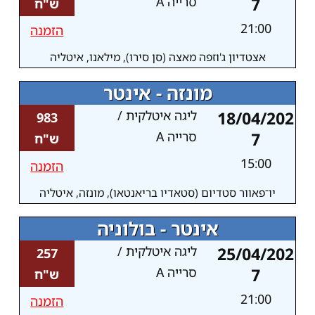
7
סרייה A
ש"ח
21:00
הזמנה
אצטדיון ג'וזפה מאצה (סן סירו), מילאנו, איטליה
מונזה - אינטר
18/04/202
ליגה איטלקית /
983
7
סרייה A
ש"ח
15:00
הזמנה
יו־פאוור סטדיום (סטאדיו בריאנטאו), מונזה, איטליה
אינטר - בולוניה
25/04/202
ליגה איטלקית /
257
7
סרייה A
ש"ח
21:00
הזמנה