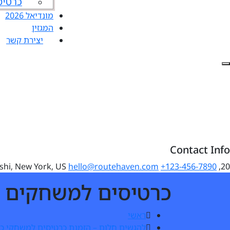
כרטיס
מונדיאל 2026
המגזין
יצירת קשר
Contact Info
hello@routehaven.com
+123-456-7890
20, Bordeshi, New York, US
כרטיסים למשחקים של
ראשי
להגשים חלום – הזמנת כרטיסים למשחקי כד