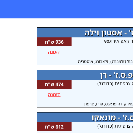
' - אסטון וילה
 קאפ אירופאי
936 ש"ח
הזמנה
ול (זלצבורג), זלצבורג, אוסטריה
פ.ס.ז' - רן
 צרפתית (כדורגל)
474 ש"ח
הזמנה
ארק דה פראנס, פריז, צרפת
.ז' - מונאקו
 צרפתית (כדורגל)
612 ש"ח