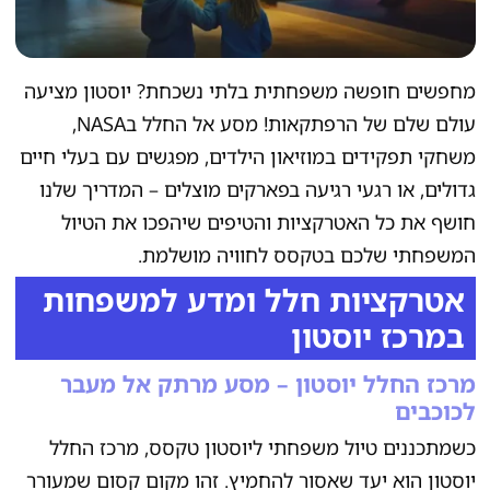
מחפשים חופשה משפחתית בלתי נשכחת? יוסטון מציעה
עולם שלם של הרפתקאות! מסע אל החלל בNASA,
משחקי תפקידים במוזיאון הילדים, מפגשים עם בעלי חיים
גדולים, או רגעי רגיעה בפארקים מוצלים – המדריך שלנו
חושף את כל האטרקציות והטיפים שיהפכו את הטיול
המשפחתי שלכם בטקסס לחוויה מושלמת.
אטרקציות חלל ומדע למשפחות
במרכז יוסטון
מרכז החלל יוסטון – מסע מרתק אל מעבר
לכוכבים
כשמתכננים טיול משפחתי ליוסטון טקסס, מרכז החלל
יוסטון הוא יעד שאסור להחמיץ. זהו מקום קסום שמעורר