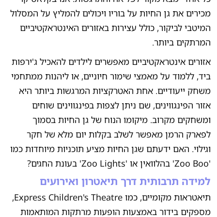
מכירים את גן החיות על בוריו ויכולים להמליץ על המסלול
המיטבי לביקור, כולל עצירות באזורים האינטראקטיביים
המרתקים ביותר.
אזורים אינטראקטיביים מאפשרים לילדים להאכיל ג'ירפות
ביד, ללמוד על מאמצי שימור חיוניים, או ליהנות ממתחמי
משחק ייעודיים. אחת האטרקציות המרגשות ביותר היא
אזור הפינגווינים, שם ניתן לצפות בפינגווינים שוחים
ומשחקים מקרוב. מיקומו הנוח של גן החיות בסמוך
לפארק הרמן מאפשר לשלב בקלות יום מלא של חקר
וגילוי. האם ידעתם שגן החיות מציע תוכניות מיוחדות כמו
'Zoo Boo' בהלוואין או 'Zoo Lights' בעונת החגים?
למידה תרבותית דרך תיאטרון ואירועים
תיאטראות מקומיים, כמו Express Children's Theatre,
מספקים בידור באמצעות הופעות מרתקות המותאמות