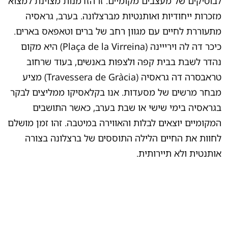
לבוטיקים של מעצבים מקומיים. זו הזדמנות מצוינת למצוא
מזכרות ייחודיות ואותנטיות מברצלונה. בערב, גראסיה
מתעוררת לחיים עם מגוון רחב של ברים וטאפאס בארים.
כיכר דה לה וירייינה (Plaça de la Virreina) היא מקום
נהדר לשבת בבית קפה ולצפות באנשים, בעוד שרחוב
טראבסרה דה גראסיה (Travessera de Gràcia) מציע
מבחר מרשים של מסעדות. אנו בקלאסיקו ממליצים לבקר
בגראסיה בימי שישי או שבת בערב, כאשר התושבים
המקומיים יוצאים לבלות והאווירה במיטבה. זהו זמן מושלם
לחוות את החיים הלילה התוססים של ברצלונה בצורה
אותנטית ולא תיירותית.