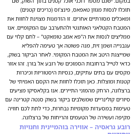
במקום. ישנם מספר דוכני אוכל קטנים בתוך השוק, שם
תוכלו לנסות מגוון טאפאס, פינצ'וס (כריכים קטנים)
ומאכלים מסורתיים אחרים. זו הזדמנות מצוינת לחוות את
המטבח הקטלאני האותנטי ולהתערבב עם המקומיים. אנו
ממליצים לנסות את ה"פא אמב טומאקט" – לחם קלוי עם
עגבנייה ושמן זית, מנה פשוטה אך טעימה להפליא
שמייצגת היטב את המטבח המקומי. לאחר הביקור בשוק,
כדאי לטייל ברחובות הסמוכים של רובע אל בורן. זהו אזור
מקסים עם בתים עתיקים, כנסיות היסטוריות וכיכרות
קטנות ומוצלות. כאן תוכלו לחוות את הקסם האמיתי של
ברצלונה, הרחק מהמוני התיירים. אנו בקלאסיקו מציעים
סיורים קולינריים שמשלבים ביקור בשוק סנטה קטרינה עם
טעימות במסעדות מקומיות נבחרות, כדי לתת לכם חוויה
מקיפה ועשירה של הטעמים והריחות של ברצלונה.
רובע גראסיה – אווירה בוהמיינית וחנויות