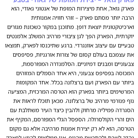
פארק גואל, אחת מיצירות המופת של אנטוני גאודי, הוא
הרבה יותר מסתם פארק – זוהי חוויה אמנותית
וארכיטקטונית יוצאת דופן. מתוכנן במקור כשכונת מגורים
יוקרתית, הפארק הפך לגן ציבורי מרהיב המשלב אלמנטים
טבעיים עם עיצוב אוונגרדי. ברגע שתיכנסו לפארק, תמצאו
את עצמכם בעולם קסום של צורות אורגניות, פסיפסים
צבעוניים ומבנים דמיוניים. הסלמנדרה המפורסמת,
המכוסה בפסיפס צבעוני, היא אחד הסמלים המזוהים
ביותר עם הפארק ועם ברצלונה בכלל. אחד המקומות
המרשימים ביותר בפארק הוא הטרסה המרכזית, המציעה
נוף פנורמי מרהיב של ברצלונה. מכאן תוכלו לראות את
הסגרדה פמיליה מרחוק ולהבין כיצד העיר משתלבת עם
הים והרי הקולסרולה. הספסל הגלי המפורסם, המקיף את
הטרסה, הוא לא רק יצירת אמנות מרהיבה אלא גם מקום
נהדר לשבת ולהתרשם מהנוף. אנו ממליצים להגיע לפארק