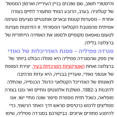
והיסטורי חשוב, שם שוכנים בניין העירייה וארמון הממשל
של קטלוניה. בערב, הרובע הגותי מתעורר לחיים בצורה
אחרת – מסעדות קטנות ובארים אותנטיים מציעים טעימה
אמיתית מהמטבח הקטלאני המסורתי. זו הזדמנות מצוינת
לטעום טאפאס מקומיים ולספוג את האווירה הייחודית של
ברצלונה בלילה.
סגרדה פמיליה – פסגת האדריכלות של גאודי
אין ספק שהסגרדה פמיליה היא סמלה הבולט ביותר של
ברצלונה ואחת
האטרקציות המרכזיות בעיר
. יצירת המופת
של אנטוני גאודי, שעדיין בבנייה, היא עדות מרהיבה
לגאונותו של האדריכל הקטלאני הדגול. הכנסייה, שהחלה
להיבנות ב-1882, משלבת אלמנטים גותיים ואר-נובו בצורה
מופלאה, כשכל חזית מספרת סיפור שונה מחיי ישו. אנו
ממליצים לרכוש כרטיסים מראש דרך האתר הרשמי, כדי
להימנע מתורים ארוכים. בביקורכם בסגרדה פמיליה, שימו