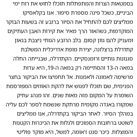
בסמטאות הצרות והמתפתלות תוכלו לחוש את רוח ימי
הביניים, כשכל פינה מספרת סיפור. אנו בקלאסיקו
ממליצים לכם להתחיל את הסיור ברובע זה בשעות הבוקר
המוקדמות, כשהאור הרך מאיר את קירות האבן העתיקים
ומעניק להם גוון קסום. בלב הרובע הגותי ניצבת בגאון
קתדרלת ברצלונה, יצירת מופת אדריכלית המשלבת
סגנונות גותיים ורומנסקיים. הקתדרלה, שבנייתה החלה
במאה ה-13 והסתיימה רק במאה ה-19, היא עדות
מרשימה לאמונה ולאמנות. אל תחמיצו את הביקור בחצר
הפנימית, שם תוכלו לפגוש את להקת האווזים המפורסמת
השומרת על המקום מזה מאות שנים. זהו מנהג עתיק
שמקורו באגדה מקומית מרתקת שנשמח לספר לכם עליה
במהלך הסיור. לאחר הביקור בקתדרלה, אנו ממליצים
לשוטט ברחובות הסמוכים ולגלות את הכיכרות הקטנות
והמוצלות. כיכר סנט ז'אומה, למשל, היא מוקד פוליטי