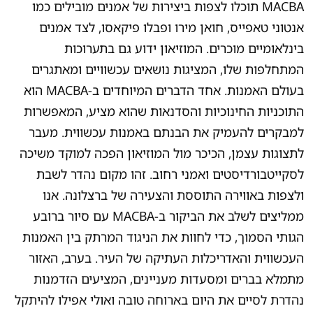
MACBA תוכלו לצפות ביצירות של אמנים מובילים כמו
אנטוני טאפייס, חואן מירו ופבלו פיקאסו, לצד אמנים
בינלאומיים מוכרים. המוזיאון ידוע גם בתערוכות
המתחלפות שלו, המציגות נושאים עכשוויים ומאתגרים
בעולם האמנות. אחד הדברים המיוחדים ב-MACBA הוא
התוכניות החינוכיות והסדנאות שהוא מציע, המאפשרות
למבקרים להעמיק את הבנתם באמנות עכשווית. מעבר
לתצוגות עצמן, הכיכר מול המוזיאון הפכה למוקד משיכה
לסקייטבורדיסטים ואמני רחוב. זהו מקום נהדר לשבת
ולצפות באווירה התוססת והצעירה של ברצלונה. אנו
ממליצים לשלב את הביקור ב-MACBA עם סיור ברובע
הגותי הסמוך, כדי לחוות את הניגוד המרתק בין האמנות
העכשווית והאדריכלות העתיקה של העיר. בערב, האזור
מתמלא בברים ומסעדות מעניינים, המציעים הזדמנות
נהדרת לסיים את היום בארוחה טובה ואולי אפילו להיתקל