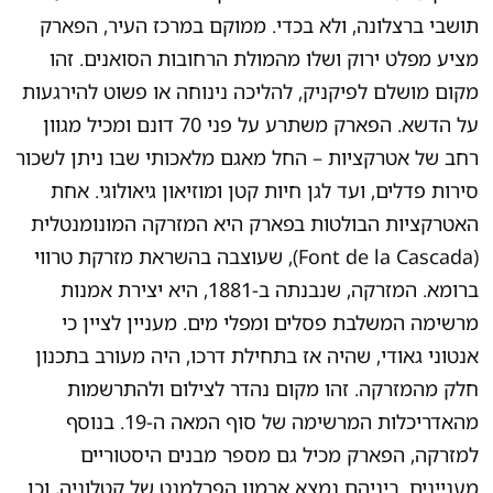
תושבי ברצלונה, ולא בכדי. ממוקם במרכז העיר, הפארק
מציע מפלט ירוק ושלו מהמולת הרחובות הסואנים. זהו
מקום מושלם לפיקניק, להליכה נינוחה או פשוט להירגעות
על הדשא. הפארק משתרע על פני 70 דונם ומכיל מגוון
רחב של אטרקציות – החל מאגם מלאכותי שבו ניתן לשכור
סירות פדלים, ועד לגן חיות קטן ומוזיאון גיאולוגי. אחת
האטרקציות הבולטות בפארק היא המזרקה המונומנטלית
(Font de la Cascada), שעוצבה בהשראת מזרקת טרווי
ברומא. המזרקה, שנבנתה ב-1881, היא יצירת אמנות
מרשימה המשלבת פסלים ומפלי מים. מעניין לציין כי
אנטוני גאודי, שהיה אז בתחילת דרכו, היה מעורב בתכנון
חלק מהמזרקה. זהו מקום נהדר לצילום ולהתרשמות
מהאדריכלות המרשימה של סוף המאה ה-19. בנוסף
למזרקה, הפארק מכיל גם מספר מבנים היסטוריים
מעניינים. ביניהם נמצא ארמון הפרלמנט של קטלוניה, וכן